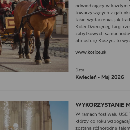
odwiedzający w każdym w
towarzyszących z gatunku
takie wydarzenia, jak tr
Kolei Dziecięcej, targi rz
zabytkowych samochodów 
atmosferę Koszyc, to wyda
www.kosice.sk
Data
Kwiecień - Maj 2026
WYKORZYSTANIE M
W ramach festiwalu USE 
którzy co roku wzbogacaj
zostaną różnorodne talen