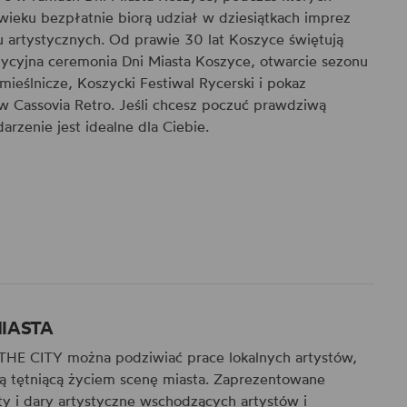
ieku bezpłatnie biorą udział w dziesiątkach imprez
 artystycznych. Od prawie 30 lat Koszyce świętują
adycyjna ceremonia Dni Miasta Koszyce, otwarcie sezonu
emieślnicze, Koszycki Festiwal Rycerski i pokaz
Cassovia Retro. Jeśli chcesz poczuć prawdziwą
rzenie jest idealne dla Ciebie.
IASTA
THE CITY można podziwiać prace lokalnych artystów,
ą tętniącą życiem scenę miasta. Zaprezentowane
ty i dary artystyczne wschodzących artystów i