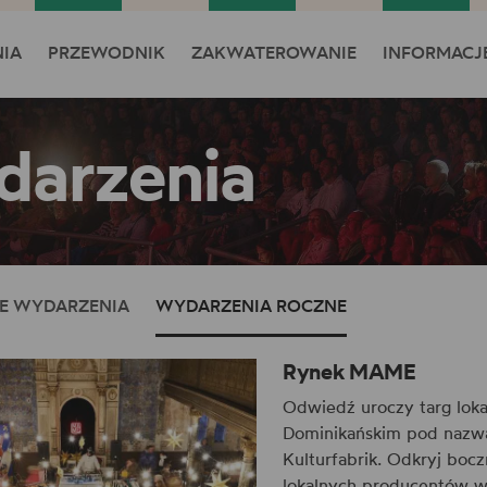
IA
PRZEWODNIK
ZAKWATEROWANIE
INFORMACJ
arzenia
E WYDARZENIA
WYDARZENIA ROCZNE
Rynek MAME
Odwiedź uroczy targ loka
Dominikańskim pod nazwą
Kulturfabrik. Odkryj boc
lokalnych producentów w