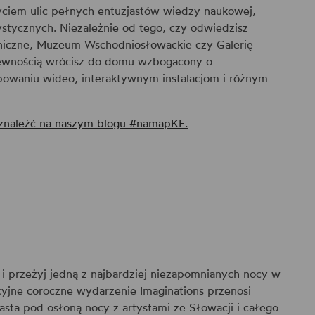
yciem ulic pełnych entuzjastów wiedzy naukowej,
tystycznych. Niezależnie od tego, czy odwiedzisz
iczne, Muzeum Wschodniosłowackie czy Galerię
ewnością wrócisz do domu wzbogacony o
powaniu wideo, interaktywnym instalacjom i różnym
 znaleźć na naszym blogu #namapKE.
 i przeżyj jedną z najbardziej niezapomnianych nocy w
yjne coroczne wydarzenie Imaginations przenosi
sta pod osłoną nocy z artystami ze Słowacji i całego