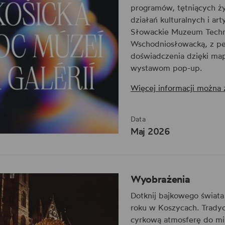
programów, tętniących ż
działań kulturalnych i ar
Słowackie Muzeum Techn
Wschodniosłowacką, z p
doświadczenia dzięki ma
wystawom pop-up.
Więcej informacji można
Data
Maj 2026
Wyobrażenia
Dotknij bajkowego świata
roku w Koszycach. Tradyc
cyrkową atmosferę do mia