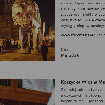
świata. Zajrzyj pod płas
tancerzy, sportowców, żo
przeszłości. Efekty wizua
wszystko to i wiele więc
występy niepowtarzalnyc
www.staromestskedivadlo
Data
Maj 2026
Koszycka Wiosna Mu
Zafunduj sobie artystycz
muzycznych na Słowacji. 
zwykle w maju, prezentuj