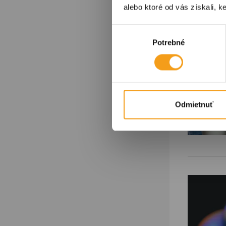
alebo ktoré od vás získali, ke
Výber
Potrebné
súhlasu
Odmietnuť