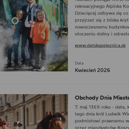
rekreacyjnego Alpinka Ko
Dziecięcej odbywa się c
przyjrzeć się z bliska 
nowoczesnemu budynkowi
otoczeniu doliny i odre
www.detskazeleznica.sk
Data
Kwiecień 2026
Obchody Dnia Miast
7. maj 1369 roku - data, 
tego dnia król Ludwik Wi
podmiotowi prawnemu w E
przez mieszkańców Koszy