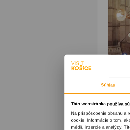
Súhlas
Táto webstránka používa sú
Na prispôsobenie obsahu a r
cookie. Informácie o tom, ak
médií, inzercie a analýzy. Tí