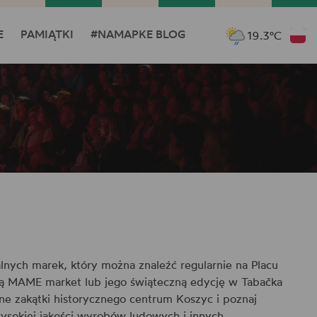
E
PAMIĄTKI
#NAMAPKE BLOG
19.3°C
lnych marek, który można znaleźć regularnie na Placu
 MAME market lub jego świąteczną edycję w Tabačka
zne zakątki historycznego centrum Koszyc i poznaj
ysokiej jakości wyrobów ludowych i innych