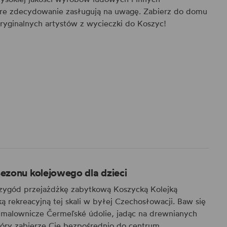
re zdecydowanie zasługują na uwagę. Zabierz do domu
ryginalnych artystów z wycieczki do Koszyc!
ezonu kolejowego dla dzieci
rzygód przejażdżkę zabytkową Koszycką Kolejką
ką rekreacyjną tej skali w byłej Czechosłowacji. Baw się
j malownicze Čermeľské údolie, jadąc na drewnianych
tóry zabierze Cię bezpośrednio do centrum