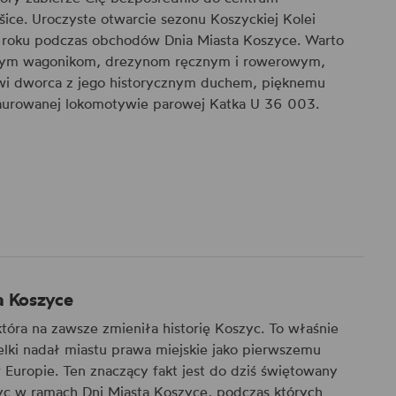
šice. Uroczyste otwarcie sezonu Koszyckiej Kolei
o roku podczas obchodów Dnia Miasta Koszyce. Warto
krytym wagonikom, drezynom ręcznym i rowerowym,
 dworca z jego historycznym duchem, pięknemu
staurowanej lokomotywie parowej Katka U 36 003.
a Koszyce
która na zawsze zmieniła historię Koszyc. To właśnie
elki nadał miastu prawa miejskie jako pierwszemu
uropie. Ten znaczący fakt jest do dziś świętowany
c w ramach Dni Miasta Koszyce, podczas których