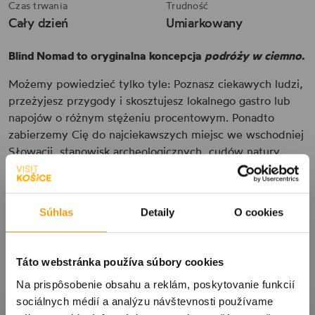
Czas trwania
Trudność
Cały dzień
Umiarkowany
Blind Nomad to oryginalna koncepcja
podróży w ciemno
.
Możemy powiedzieć tylko tyle: Poznasz ciekawych ludzi,
przeżyjesz przygody i skosztujesz lokalnego gastro lub
napojów o różnym stężeniu procentowym. Ponadto
zabierzemy Cię do najciekawszych miejsc we wschodniej
Słowacji, stanowisk archeologicznych, cudów natury,
rzek lub starożytnych ruin.
Maksymalna pojemność wycieczki to 8 osób. Daty
wycieczek są publikowane na naszej stronie na
Súhlas
Detaily
O cookies
Facebooku Local Nomad Košice.
Kontakt i rezerwacja:
info@localnomad.sk lub + 421 944
Táto webstránka používa súbory cookies
493 785
Na prispôsobenie obsahu a reklám, poskytovanie funkcií
sociálnych médií a analýzu návštevnosti používame