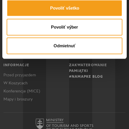
Kultura i sztuka
Wydarzenia roczne
PRZEWODNIK
Povoliť všetko
Doświadczenia dzieci
Gastronomia
Odkryj samodzielnie
Życie nocne
Wycieczki z przewodnikiem
Povoliť výber
Natura
Wycieczki
Odmietnuť
Sport
INFORMACJE
ZAKWATEROWANIE
PAMIĄTKI
Przed przyjazdem
#NAMAPKE BLOG
W Koszycach
Konferencje (MICE)
Mapy i broszury