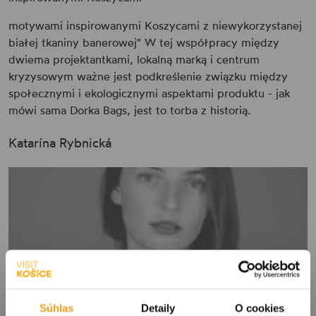
motywami inspirowanymi Koszycami z niewykorzystanej
białej tkaniny banerowej" W tej współpracy między
dwiema projektantkami, lokalną marką i centrum
kryzysowym ważne jest podkreślenie związku między
społecznymi i ekologicznymi aspektami produktu - jak
mówi sama Dorka Bags, jest to torba z historią.
Katarína Rybnická
Súhlas
Detaily
O cookies