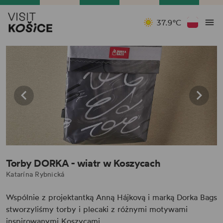
37.9°C
Torby DORKA - wiatr w Koszycach
Katarína Rybnická
Wspólnie z projektantką Anną Hájkovą i marką Dorka Bags
stworzyliśmy torby i plecaki z różnymi motywami
inspirowanymi Koszycami