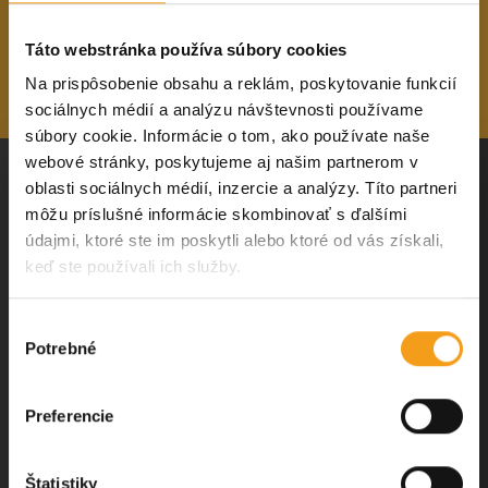
Táto webstránka používa súbory cookies
Subscribe
Na prispôsobenie obsahu a reklám, poskytovanie funkcií
sociálnych médií a analýzu návštevnosti používame
súbory cookie. Informácie o tom, ako používate naše
webové stránky, poskytujeme aj našim partnerom v
Sign up for our newsletter
oblasti sociálnych médií, inzercie a analýzy. Títo partneri
SEE AND EXPERIENCE
EVENTS
môžu príslušné informácie skombinovať s ďalšími
History and landmarks
Keep up with the buzz! Subscribe to our
Current Events
údajmi, ktoré ste im poskytli alebo ktoré od vás získali,
newsletter and get the
most important updates
Culture and art
Annual Events
keď ste používali ich služby.
on events and happenings in Košice
delivered
GUIDE
Children’s adventures
straight to your inbox!
Gastronomy
Výber
Discover on your own
Potrebné
By clicking the button below, you agree to the
súhlasu
Nightlife
Guided tours
processing of personal data
.
Nature
Preferencie
Trips
E-mail address
Sport
Štatistiky