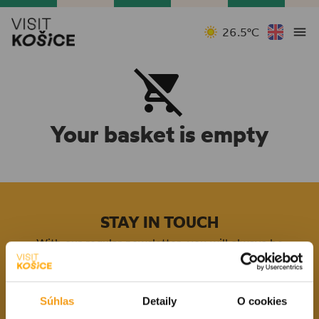
26.5°C
Your basket is empty
STAY IN TOUCH
With our regular newsletter, you will always be
informed about the latest events in Košice and the
surrounding area.
Súhlas
Detaily
O cookies
E-mail addres