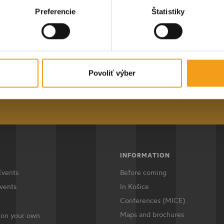
STAY IN TOUCH
E-mail address
Submit
Preferencie
Štatistiky
ular newsletter, you will always be i
est events in Košice and the surroundi
ddres
Subscr
Povoliť výber
INFORMATION
Events
Before coming
vents
In Košice
Conferences (MICE)
Maps and brochures
 on your own