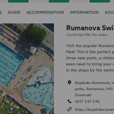
S
GUIDE
ACCOMMODATION
INFORMATION
SOU
Rumanova Swi
Center
Sport
By the water
Visit the popular Rumano
Park! This is the perfect
three new pools, a childr
even need to bring your 
in the shops by the swim
Kúpalisko Rumanová, v
parku, Rumanova, 040 
Slovensko
0917 347 576
https://kupaliskoruman