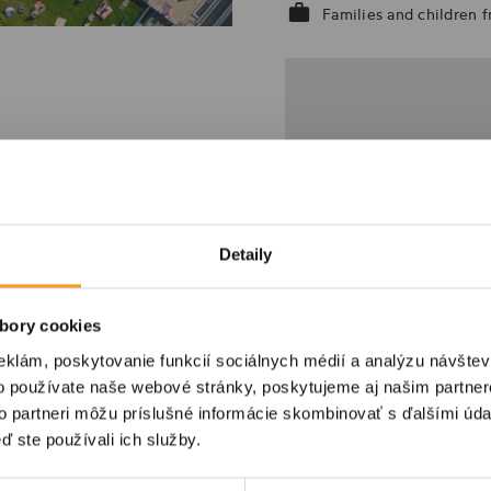
Families and children f
Detaily
Sign up for our newsletter
bory cookies
Keep up with the buzz! Subscribe to our newsletter and get
eklám, poskytovanie funkcií sociálnych médií a analýzu návšte
the
most important updates on events and happenings in
o používate naše webové stránky, poskytujeme aj našim partner
Košice
delivered straight to your inbox!
to partneri môžu príslušné informácie skombinovať s ďalšími údaj
By clicking the button below, you agree to the
processing of personal
ď ste používali ich služby.
data
.