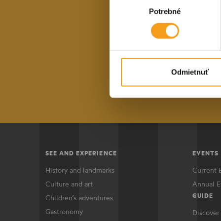
Potrebné
súhlasu
With our reg
the lat
E-mail a
Odmietnuť
SEE AND EXPERIENCE
EVENTS
History and landmarks
Current 
Culture and art
Annual E
GUIDE
Children’s adventures
Gastronomy
Discover