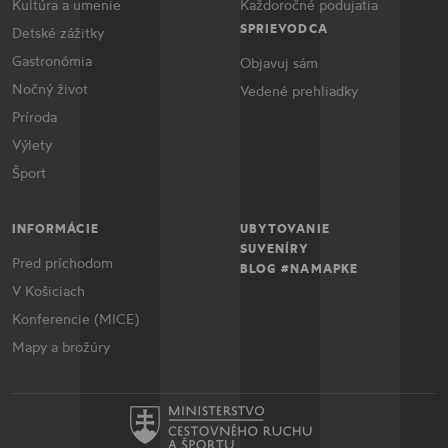
Kultúra a umenie
Každoročné podujatia
SPRIEVODCA
Detské zážitky
Gastronómia
Objavuj sám
Nočný život
Vedené prehliadky
Príroda
Výlety
Šport
INFORMÁCIE
UBYTOVANIE
SUVENÍRY
Pred príchodom
BLOG #NAMAPKE
V Košiciach
Konferencie (MICE)
Mapy a brožúry