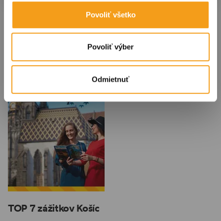
Povoliť všetko
Itinerár pre fanúšikov
Itinerár pre predlžený
športu
víkend
Povoliť výber
Odmietnuť
TOP 7 zážitkov Košíc