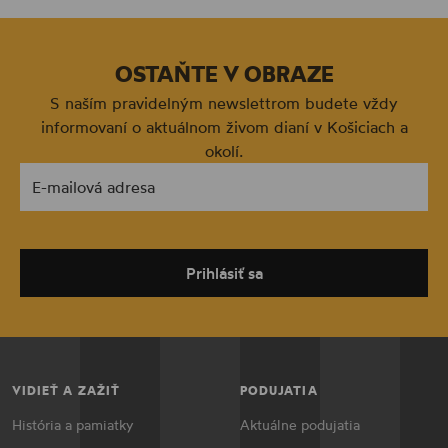
OSTAŇTE V OBRAZE
S naším pravidelným newslettrom budete vždy
informovaní o aktuálnom živom dianí v Košiciach a
okolí.
E-mailová adresa
Prihlásiť sa
VIDIEŤ A ZAŽIŤ
PODUJATIA
História a pamiatky
Aktuálne podujatia