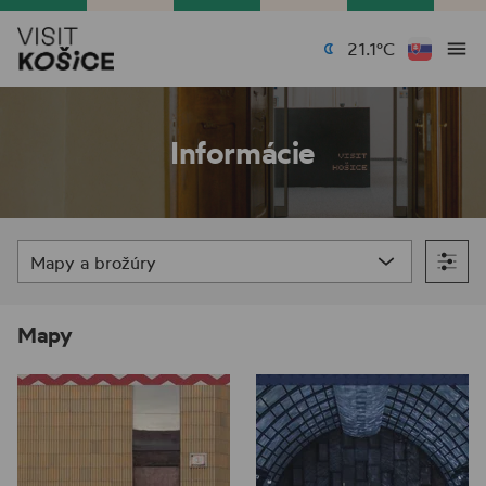
21.1°C
Informácie
Mapy a brožúry
Mapy