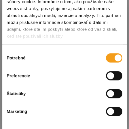
súbory cookie. Informácie o tom, ako používate naše
Mapa sakrálnych
Prihláste sa k odberu noviniek
webové stránky, poskytujeme aj našim partnerom v
Košíc
oblasti sociálnych médií, inzercie a analýzy. Títo partneri
môžu príslušné informácie skombinovať s ďalšími
údajmi, ktoré ste im poskytli alebo ktoré od vás získali,
S nami ste vždy v obraze! Prihláste sa na odber
Brožúry
keď ste používali ich služby.
noviniek a dostávajte tie
najdôležitejšie
informácie o podujatiach a dianí v meste
priamo
do svojej schránky!
Výber
Potrebné
súhlasu
Kliknutím na tlačidlo nižšie súhlasíte so
spracovaním
osobných údajov
.
Preferencie
E-mailová adresa
Štatistiky
Potvrdiť
Marketing