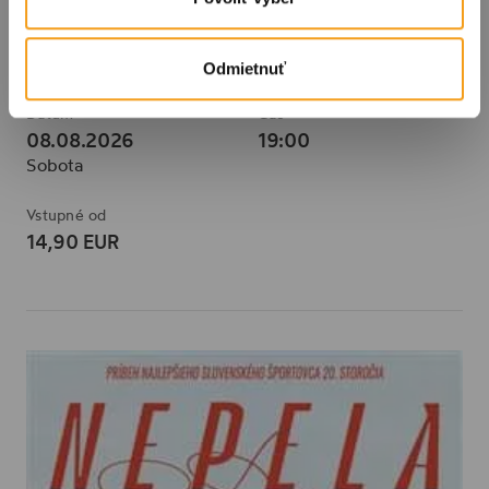
Spomienkový večer venovaný ThDr.Jurajovi
Semivanovi
FUGA - kultúrne centrum kresťanov, Moyzesova 62, 040 01 Staré Mesto, Slovensko
Odmietnuť
Dátum
Čas
08.08.2026
19:00
Sobota
Vstupné od
14,90 EUR