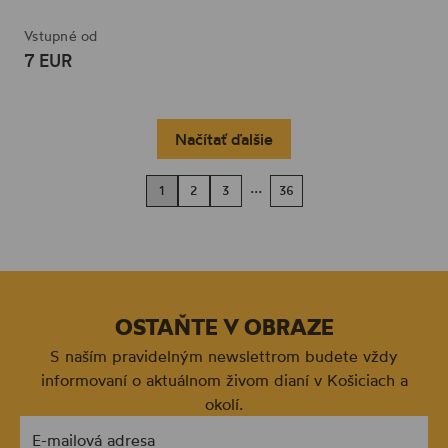
Vstupné od
7 EUR
Načítať ďalšie
...
1
2
3
36
OSTAŇTE V OBRAZE
S naším pravidelným newslettrom budete vždy
informovaní o aktuálnom živom dianí v Košiciach a
okolí.
E-mailová adresa