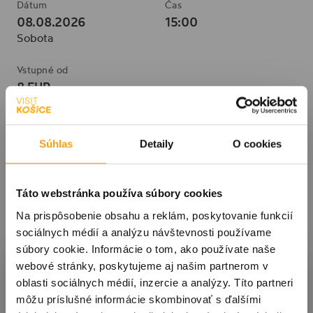
Dátum
Čas
08.08.2026
15:00
Sobota
Vstupné od
8 EUR
Súhlas
Detaily
O cookies
Táto webstránka používa súbory cookies
Na prispôsobenie obsahu a reklám, poskytovanie funkcií
sociálnych médií a analýzu návštevnosti používame
súbory cookie. Informácie o tom, ako používate naše
Prihláste sa k odberu noviniek
webové stránky, poskytujeme aj našim partnerom v
oblasti sociálnych médií, inzercie a analýzy. Títo partneri
môžu príslušné informácie skombinovať s ďalšími