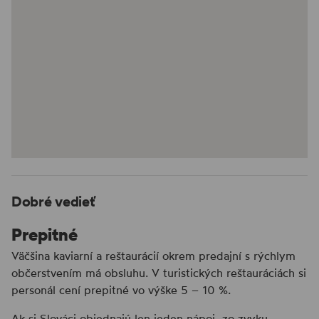
Dobré vedieť
Prepitné
Väčšina kaviarní a reštaurácií okrem predajní s rýchlym
občerstvením má obsluhu. V turistických reštauráciách si
personál cení prepitné vo výške 5 – 10 %.
Ak si Slováci objednajú len jeden nápoj, zo zvyku