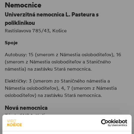
Nemocnice
Univerzitná nemocnica L. Pasteura s
poliklinikou
Rastislavova 785/43, Košice
Spoje
Autobusy: 15 (smerom z Námestia osloboditeľov), 16
(smerom z Námestia osloboditeľov a Staničného
námestia) na zastávku Stará nemocnica.
Električky: 3 (smerom zo Staničného námestia a
Námestia osloboditeľov), 4, 7 (smerom z Námestia
osloboditeľov) na zastávku Stará nemocnica.
Nová nemocnica
Trieda SNP 1, Košice
Spoje