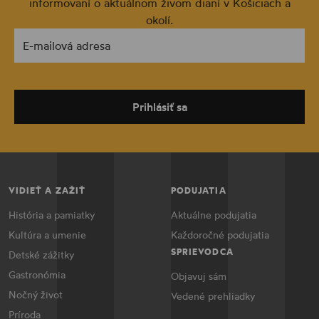
informovaní o aktuálnom živom dianí v Košiciach a
okolí.
E-mailová adresa
Prihlásiť sa
VIDIEŤ A ZAŽIŤ
PODUJATIA
História a pamiatky
Aktuálne podujatia
Kultúra a umenie
Každoročné podujatia
SPRIEVODCA
Detské zážitky
Gastronómia
Objavuj sám
Nočný život
Vedené prehliadky
Príroda