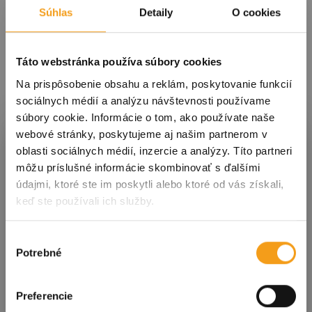
Autobusy: 17 (smerom zo Staničného námestia), 19
Súhlas
Detaily
O cookies
(smerom zo Staničného námestia) na zastávku Nová
nemocnica.
Táto webstránka používa súbory cookies
Električky: 6 (smerom zo Staničného námestia,
Na prispôsobenie obsahu a reklám, poskytovanie funkcií
Námestia osloboditeľov a Námestia maratónu mieru) na
sociálnych médií a analýzu návštevnosti používame
zastávku Nová nemocnica.
súbory cookie. Informácie o tom, ako používate naše
Prihláste sa k odberu noviniek
webové stránky, poskytujeme aj našim partnerom v
Ak potrebujete urgentné ošetrenie, môžete sa v
oblasti sociálnych médií, inzercie a analýzy. Títo partneri
závislosti od typu pomoci obrátiť na dve pracoviská
môžu príslušné informácie skombinovať s ďalšími
UNLP. Jedno sa nachádza na Rastislavovej 43, druhé na
údajmi, ktoré ste im poskytli alebo ktoré od vás získali,
Tr.SNP 1.
S nami ste vždy v obraze! Prihláste sa na odber
keď ste používali ich služby.
noviniek a dostávajte tie
najdôležitejšie
Ďalšie pohotovostné ambulancie:
informácie o podujatiach a dianí v meste
priamo
do svojej schránky!
Výber
Poliklinika Sever, Komenského 37/A
Potrebné
súhlasu
Kliknutím na tlačidlo nižšie súhlasíte so
spracovaním
Poliklinika Terasa, Toryská 275
osobných údajov
.
Lekárne
Preferencie