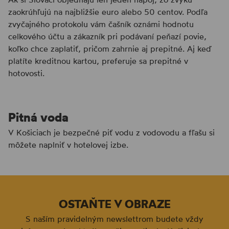
zaokrúhľujú na najbližšie euro alebo 50 centov. Podľa
zvyčajného protokolu vám čašník oznámi hodnotu
celkového účtu a zákazník pri podávaní peňazí povie,
koľko chce zaplatiť, pričom zahrnie aj prepitné. Aj keď
platíte kreditnou kartou, preferuje sa prepitné v
hotovosti.
Pitná voda
V Košiciach je bezpečné piť vodu z vodovodu a fľašu si
môžete naplniť v hotelovej izbe.
OSTAŇTE V OBRAZE
S naším pravidelným newslettrom budete vždy