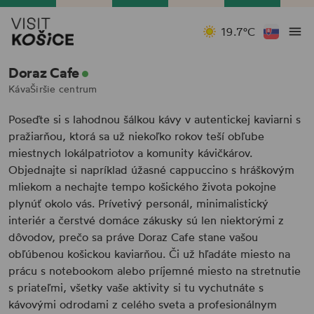
19.7°C
Doraz Cafe
Káva
Širšie centrum
Poseďte si s lahodnou šálkou kávy v autentickej kaviarni s
pražiarňou, ktorá sa už niekoľko rokov teší obľube
miestnych lokálpatriotov a komunity kávičkárov.
Objednajte si napríklad úžasné cappuccino s hráškovým
mliekom a nechajte tempo košického života pokojne
plynúť okolo vás. Prívetivý personál, minimalistický
interiér a čerstvé domáce zákusky sú len niektorými z
dôvodov, prečo sa práve Doraz Cafe stane vašou
obľúbenou košickou kaviarňou. Či už hľadáte miesto na
prácu s notebookom alebo príjemné miesto na stretnutie
s priateľmi, všetky vaše aktivity si tu vychutnáte s
kávovými odrodami z celého sveta a profesionálnym