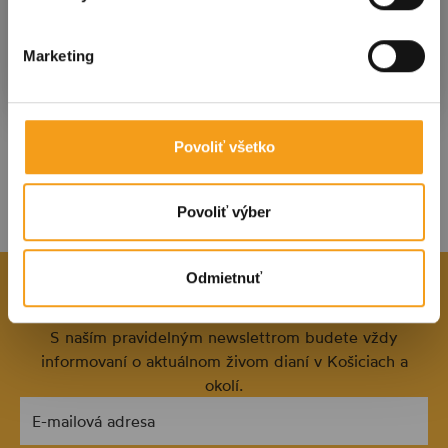
Potvrdiť
Marketing
Povoliť všetko
Povoliť výber
Odmietnuť
OSTAŇTE V OBRAZE
S naším pravidelným newslettrom budete vždy
informovaní o aktuálnom živom dianí v Košiciach a
okolí.
E-mailová adresa