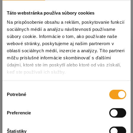
Táto webstránka používa súbory cookies
Na prispôsobenie obsahu a reklám, poskytovanie funkcií
sociálnych médií a analýzu návštevnosti používame
súbory cookie. Informácie o tom, ako používate naše
Prihláste sa k odberu noviniek
webové stránky, poskytujeme aj našim partnerom v
oblasti sociálnych médií, inzercie a analýzy. Títo partneri
môžu príslušné informácie skombinovať s ďalšími
údajmi, ktoré ste im poskytli alebo ktoré od vás získali,
S nami ste vždy v obraze! Prihláste sa na odber
keď ste používali ich služby.
noviniek a dostávajte tie
najdôležitejšie
informácie o podujatiach a dianí v meste
priamo
do svojej schránky!
Výber
Potrebné
súhlasu
Kliknutím na tlačidlo nižšie súhlasíte so
spracovaním
osobných údajov
.
Preferencie
E-mailová adresa
Štatistiky