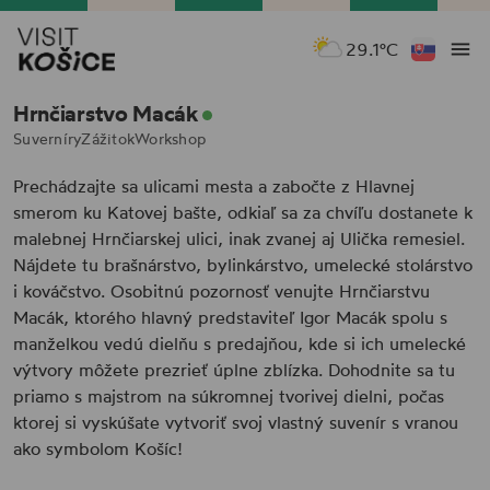
29.1°C
Hrnčiarstvo Macák
Suverníry
Zážitok
Workshop
Prechádzajte sa ulicami mesta a zabočte z Hlavnej
smerom ku Katovej bašte, odkiaľ sa za chvíľu dostanete k
malebnej Hrnčiarskej ulici, inak zvanej aj Ulička remesiel.
Nájdete tu brašnárstvo, bylinkárstvo, umelecké stolárstvo
i kováčstvo. Osobitnú pozornosť venujte Hrnčiarstvu
Macák, ktorého hlavný predstaviteľ Igor Macák spolu s
manželkou vedú dielňu s predajňou, kde si ich umelecké
výtvory môžete prezrieť úplne zblízka. Dohodnite sa tu
priamo s majstrom na súkromnej tvorivej dielni, počas
ktorej si vyskúšate vytvoriť svoj vlastný suvenír s vranou
ako symbolom Košíc!