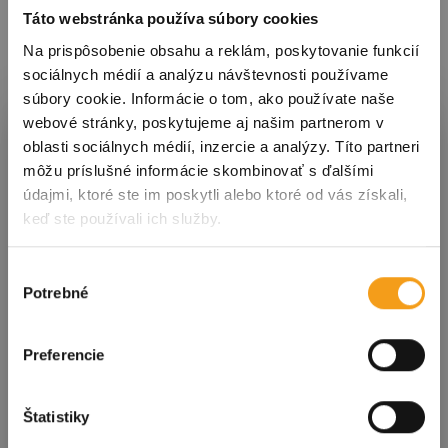
Táto webstránka používa súbory cookies
Na prispôsobenie obsahu a reklám, poskytovanie funkcií
sociálnych médií a analýzu návštevnosti používame
súbory cookie. Informácie o tom, ako používate naše
Prihláste sa k odberu noviniek
webové stránky, poskytujeme aj našim partnerom v
oblasti sociálnych médií, inzercie a analýzy. Títo partneri
môžu príslušné informácie skombinovať s ďalšími
údajmi, ktoré ste im poskytli alebo ktoré od vás získali,
S nami ste vždy v obraze! Prihláste sa na odber
keď ste používali ich služby.
noviniek a dostávajte tie
najdôležitejšie
informácie o podujatiach a dianí v meste
priamo
do svojej schránky!
Výber
Potrebné
súhlasu
Kliknutím na tlačidlo nižšie súhlasíte so
spracovaním
osobných údajov
.
Preferencie
E-mailová adresa
Štatistiky