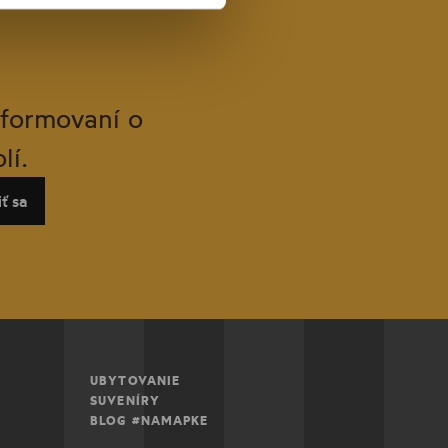
nformovaní o
lí.
iť sa
UBYTOVANIE
SUVENÍRY
BLOG #NAMAPKE