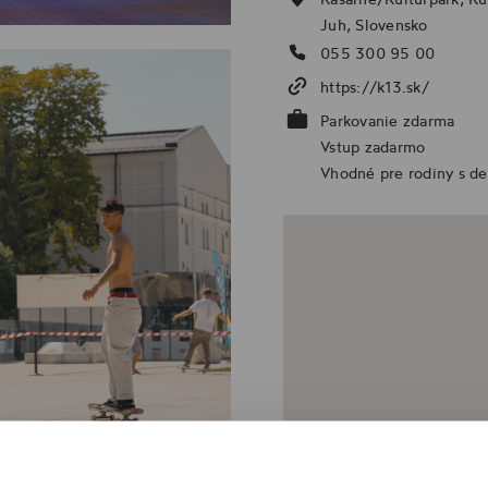
Juh, Slovensko
055 300 95 00
https://k13.sk/
Parkovanie zdarma
Vstup zadarmo
Vhodné pre rodiny s d