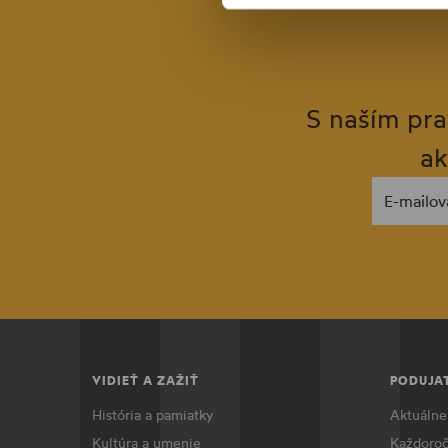
S naším pra
ak
E-mailov
VIDIEŤ A ZAŽIŤ
PODUJA
História a pamiatky
Aktuálne
Kultúra a umenie
Každoroč