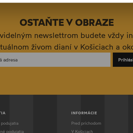
OSTAŇTE V OBRAZE
videlným newslettrom budete vždy i
tuálnom živom dianí v Košiciach a oko
á adresa
Prihlás
TIA
INFORMÁCIE
 podujatia
Pred príchodom
né podujatia
V Košiciach