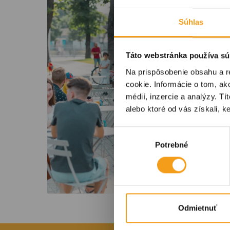
Súhlas
Táto webstránka používa sú
Na prispôsobenie obsahu a r
cookie. Informácie o tom, ak
médií, inzercie a analýzy. Tí
alebo ktoré od vás získali, ke
Výber
Potrebné
súhlasu
Odmietnuť