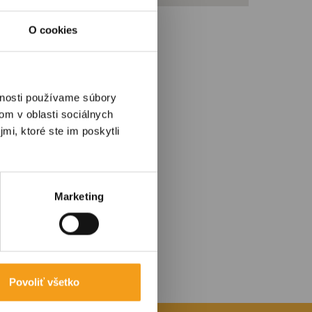
O cookies
vnosti používame súbory
v
om v oblasti sociálnych
mi, ktoré ste im poskytli
Marketing
Povoliť všetko