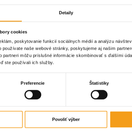
Detaily
Prihláste sa k odberu noviniek
bory cookies
S nami ste vždy v obraze! Prihláste sa na odber noviniek a
eklám, poskytovanie funkcií sociálnych médií a analýzu návšte
dostávajte tie
najdôležitejšie informácie o podujatiach a dianí 
o používate naše webové stránky, poskytujeme aj našim partner
meste
priamo do svojej schránky!
to partneri môžu príslušné informácie skombinovať s ďalšími údaj
ď ste používali ich služby.
Kliknutím na tlačidlo nižšie súhlasíte so
spracovaním osobných údajov
.
E-mailová adresa
Potvrdiť
Preferencie
Štatistiky
Povoliť výber