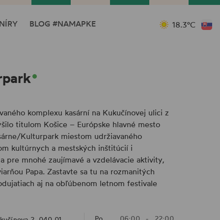
NÍRY
BLOG #NAMAPKE
18.3°C
rpark
vaného komplexu kasární na Kukučínovej ulici z
šilo titulom Košice – Európske hlavné mesto
sárne/Kulturpark miestom udržiavaného
om kultúrnych a mestských inštitúcií i
pre mnohé zaujímavé a vzdelávacie aktivity,
iarňou Papa. Zastavte sa tu na rozmanitých
dujatiach aj na obľúbenom letnom festivale
Po
06:00
-
22:00
kučínova 2, 040 01