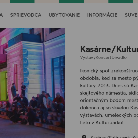
A
SPRIEVODCA
UBYTOVANIE
INFORMÁCIE
SUVE
Kasárne/Kultu
Výstavy
Koncert
Divadlo
Ikonický spot zrekonštruo
obdobia, keď sa mesto pý
kultúry 2013. Dnes sú Ka
skejtového námestia, sídl
orientačným bodom mesta 
dokonca aj so skvelou Kav
výstavách, umeleckých po
Leto v Kulturparku!
Kasárne/Kulturpark, Ku