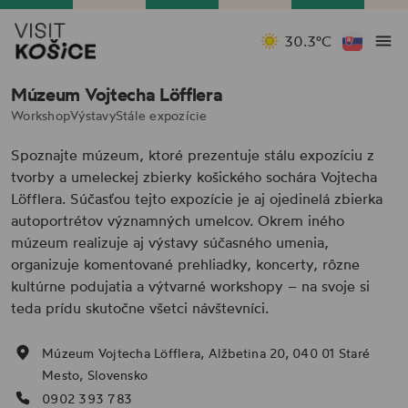
30.3°C
Múzeum Vojtecha Löfflera
Workshop
Výstavy
Stále expozície
Spoznajte múzeum, ktoré prezentuje stálu expozíciu z
tvorby a umeleckej zbierky košického sochára Vojtecha
Löfflera. Súčasťou tejto expozície je aj ojedinelá zbierka
autoportrétov významných umelcov. Okrem iného
múzeum realizuje aj výstavy súčasného umenia,
organizuje komentované prehliadky, koncerty, rôzne
kultúrne podujatia a výtvarné workshopy – na svoje si
teda prídu skutočne všetci návštevníci.
Múzeum Vojtecha Löfflera, Alžbetina 20, 040 01 Staré
Mesto, Slovensko
0902 393 783