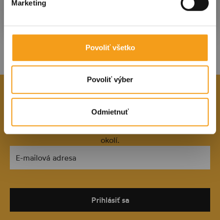
Potvrdiť
Marketing
Povoliť všetko
Povoliť výber
OSTAŇTE V OBRAZE
Odmietnuť
S naším pravidelným newslettrom budete vždy
informovaní o aktuálnom živom dianí v Košiciach a
okolí.
E-mailová adresa
Prihlásiť sa