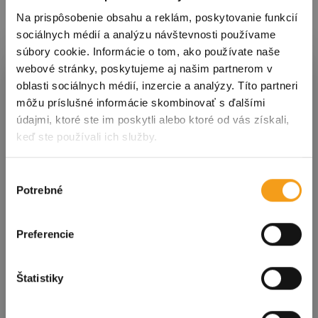
Na prispôsobenie obsahu a reklám, poskytovanie funkcií
sociálnych médií a analýzu návštevnosti používame
súbory cookie. Informácie o tom, ako používate naše
Prihláste sa k odberu noviniek
webové stránky, poskytujeme aj našim partnerom v
oblasti sociálnych médií, inzercie a analýzy. Títo partneri
môžu príslušné informácie skombinovať s ďalšími
údajmi, ktoré ste im poskytli alebo ktoré od vás získali,
S nami ste vždy v obraze! Prihláste sa na odber
keď ste používali ich služby.
noviniek a dostávajte tie
najdôležitejšie
informácie o podujatiach a dianí v meste
priamo
do svojej schránky!
Výber
Potrebné
súhlasu
Kliknutím na tlačidlo nižšie súhlasíte so
spracovaním
osobných údajov
.
Preferencie
E-mailová adresa
Štatistiky