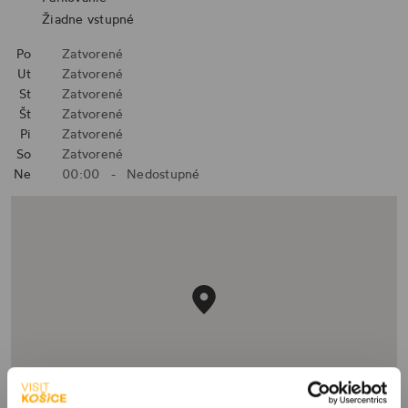
Žiadne vstupné
Po
Zatvorené
Ut
Zatvorené
St
Zatvorené
Št
Zatvorené
Pi
Zatvorené
So
Zatvorené
Ne
00:00
-
Nedostupné