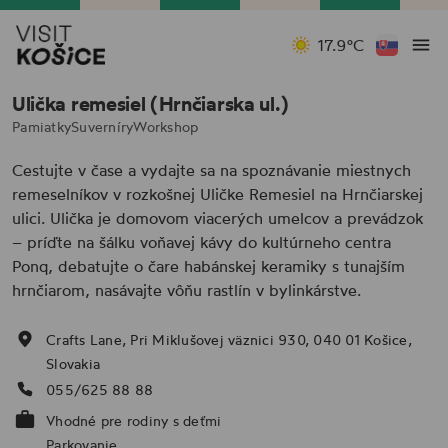
17.9°C
Ulička remesiel (Hrnčiarska ul.)
Pamiatky
Suverníry
Workshop
Cestujte v čase a vydajte sa na spoznávanie miestnych
remeselníkov v rozkošnej Uličke Remesiel na Hrnčiarskej
ulici. Ulička je domovom viacerých umelcov a prevádzok
– príďte na šálku voňavej kávy do kultúrneho centra
Ponq, debatujte o čare habánskej keramiky s tunajším
hrnčiarom, nasávajte vôňu rastlín v bylinkárstve.
Crafts Lane, Pri Miklušovej väznici 930, 040 01 Košice,
Slovakia
055/625 88 88
Vhodné pre rodiny s deťmi
Parkovanie