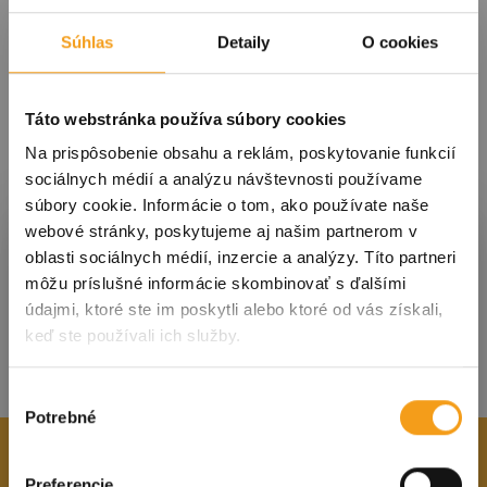
Súhlas
Detaily
O cookies
Táto webstránka používa súbory cookies
Na prispôsobenie obsahu a reklám, poskytovanie funkcií
sociálnych médií a analýzu návštevnosti používame
súbory cookie. Informácie o tom, ako používate naše
Prihláste sa k odberu noviniek
webové stránky, poskytujeme aj našim partnerom v
oblasti sociálnych médií, inzercie a analýzy. Títo partneri
môžu príslušné informácie skombinovať s ďalšími
údajmi, ktoré ste im poskytli alebo ktoré od vás získali,
S nami ste vždy v obraze! Prihláste sa na odber
keď ste používali ich služby.
noviniek a dostávajte tie
najdôležitejšie
informácie o podujatiach a dianí v meste
priamo
do svojej schránky!
Výber
Potrebné
súhlasu
Kliknutím na tlačidlo nižšie súhlasíte so
spracovaním
osobných údajov
.
OSTAŇTE V OBRAZE
Preferencie