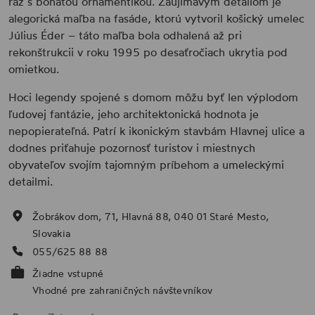
ráz s bohatou ornamentikou. Zaujímavým detailom je
alegorická maľba na fasáde, ktorú vytvoril košický umelec
Július Éder – táto maľba bola odhalená až pri
rekonštrukcii v roku 1995 po desaťročiach ukrytia pod
omietkou.
Hoci legendy spojené s domom môžu byť len výplodom
ľudovej fantázie, jeho architektonická hodnota je
nepopierateľná. Patrí k ikonickým stavbám Hlavnej ulice a
dodnes priťahuje pozornosť turistov i miestnych
obyvateľov svojím tajomným príbehom a umeleckými
detailmi.
Žobrákov dom, 71, Hlavná 88, 040 01 Staré Mesto,
Slovakia
055/625 88 88
Žiadne vstupné
Vhodné pre zahraničných návštevníkov