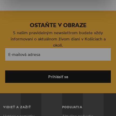
OSTAŇTE V OBRAZE
S naším pravidelným newslettrom budete vždy
informovaní o aktuálnom živom dianí v Košiciach a
okolí.
E-mailová adresa
Prihlásiť sa
VIDIEŤ A ZAŽIŤ
PODUJATIA
História a pamiatky
Aktuálne podujatia