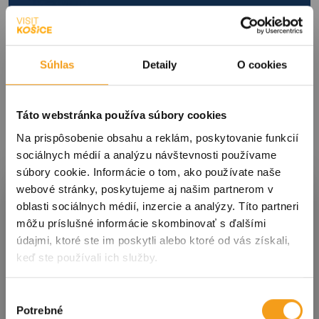
Súhlas
Detaily
O cookies
Táto webstránka používa súbory cookies
Na prispôsobenie obsahu a reklám, poskytovanie funkcií
sociálnych médií a analýzu návštevnosti používame
súbory cookie. Informácie o tom, ako používate naše
Prihláste sa k odberu noviniek
webové stránky, poskytujeme aj našim partnerom v
oblasti sociálnych médií, inzercie a analýzy. Títo partneri
môžu príslušné informácie skombinovať s ďalšími
údajmi, ktoré ste im poskytli alebo ktoré od vás získali,
S nami ste vždy v obraze! Prihláste sa na odber
keď ste používali ich služby.
noviniek a dostávajte tie
najdôležitejšie
informácie o podujatiach a dianí v meste
priamo
do svojej schránky!
Výber
Potrebné
súhlasu