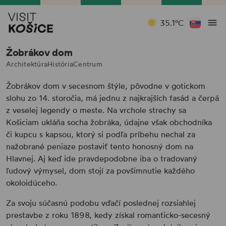
35.1°C
Žobrákov dom
Architektúra
História
Centrum
Žobrákov dom v secesnom štýle, pôvodne v gotickom
slohu zo 14. storočia, má jednu z najkrajších fasád a čerpá
z veselej legendy o meste. Na vrchole strechy sa
Košiciam ukláňa socha žobráka, údajne však obchodníka
či kupcu s kapsou, ktorý si podľa príbehu nechal za
nažobrané peniaze postaviť tento honosný dom na
Hlavnej. Aj keď ide pravdepodobne iba o tradovaný
ľudový výmysel, dom stojí za povšimnutie každého
okoloidúceho.
Za svoju súčasnú podobu vďačí poslednej rozsiahlej
prestavbe z roku 1898, kedy získal romanticko-secesný