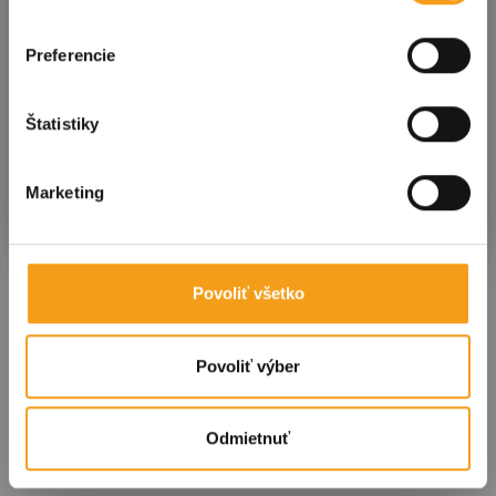
Kliknutím na tlačidlo nižšie súhlasíte so
spracovaním
osobných údajov
.
Preferencie
E-mailová adresa
Štatistiky
Potvrdiť
Marketing
Povoliť všetko
Povoliť výber
Odmietnuť